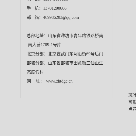
手 机：13701290666
邮 箱：469986203@qq.com
总部地址：山东省潍坊市青年路铁路桥南
南大营1789-1号库
北京分部：北京宣武门东河沿街69号后门
邹城分部：山东省邹城市田黄镇三仙山生
态度假村
网 址 : www.zhtdgc.cn
斑
可
点