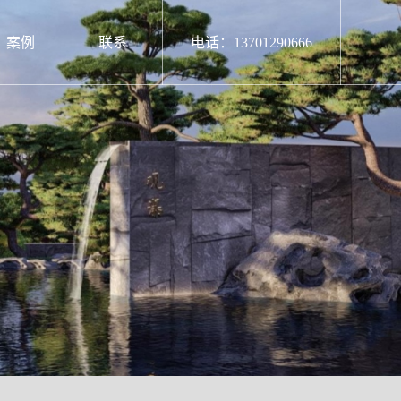
案例
联系
电话：13701290666