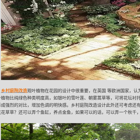
乡村庭院改造
观叶植物在花园的设计中很重要，在英国 等欧洲国家，认
叶植物比纯绿色种类明度高，如银叶的雪叶莲、朝雾蒿草等，可将花坛衬托
形成强烈的对比，增加色调的明快感。乡村庭院改造设计此外还可考虑还
花花草草？还可以弄个鱼缸，养点金鱼，如果可以的话，可以弄一个秋千